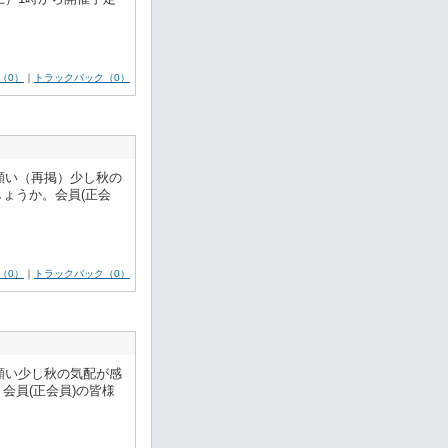
（0）
｜
トラックバック（0）
願い（再掲）少し秋の
うか。​会員(正会
（0）
｜
トラックバック（0）
願い少し秋の気配が感
会員(正会員)の皆様