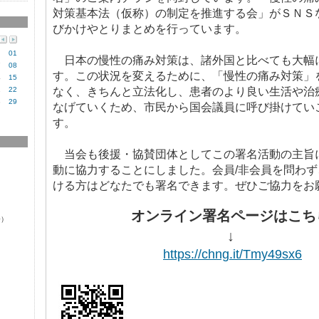
対策基本法（仮称）の制定を推進する会」がＳＮＳ
びかけやとりまとめを行っています。
01
日本の慢性の痛み対策は、諸外国と比べても大幅
7
08
す。この状況を変えるために、「慢性の痛み対策」
4
15
1
22
なく、きちんと立法化し、患者のより良い生活や治
8
29
なげていくため、市民から国会議員に呼び掛けてい
す。
当会も後援・協賛団体としてこの署名活動の主旨
動に協力することにしました。会員/非会員を問わ
ける方はどなたでも署名できます。ぜひご協力をお
オンライン署名ページはこち
0）
↓
https://chng.it/Tmy49sx6