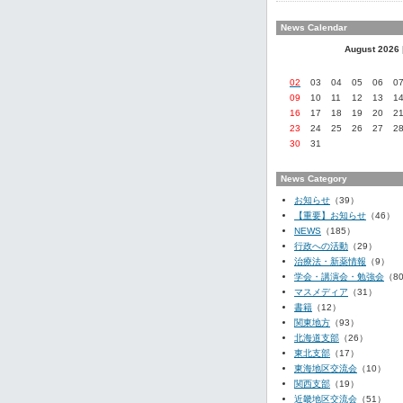
News Calendar
August 2026
02
03
04
05
06
0
09
10
11
12
13
1
16
17
18
19
20
2
23
24
25
26
27
2
30
31
News Category
お知らせ
（39）
【重要】お知らせ
（46）
NEWS
（185）
行政への活動
（29）
治療法・新薬情報
（9）
学会・講演会・勉強会
（8
マスメディア
（31）
書籍
（12）
関東地方
（93）
北海道支部
（26）
東北支部
（17）
東海地区交流会
（10）
関西支部
（19）
近畿地区交流会
（51）