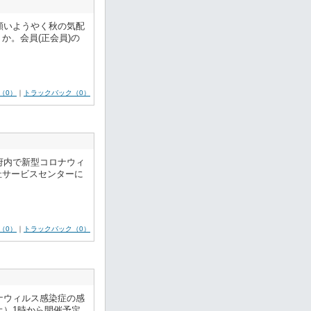
願いようやく秋の気配
。​会員(正会員)の
（0）
｜
トラックバック（0）
府内で新型コロナウィ
祉サービスセンターに
（0）
｜
トラックバック（0）
ナウィルス感染症の感
土）1時から開催予定