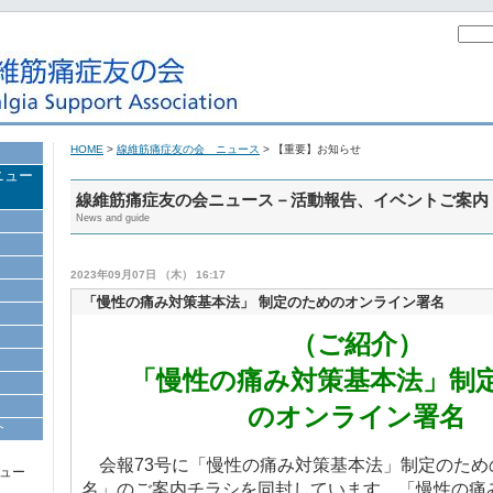
HOME
>
線維筋痛症友の会 ニュース
> 【重要】お知らせ
ニュー
線維筋痛症友の会ニュース－活動報告、イベントご案内
News and guide
2023年09月07日 （木） 16:17
「慢性の痛み対策基本法」 制定のためのオンライン署名
（ご紹介）
「慢性の痛み対策基本法」制
のオンライン署名
介
会報73号に「慢性の痛み対策基本法」制定のため
ュー
名」のご案内チラシを同封しています。「慢性の痛