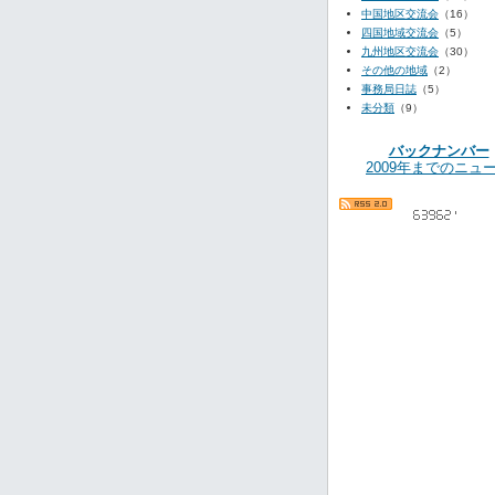
中国地区交流会
（16）
四国地域交流会
（5）
九州地区交流会
（30）
その他の地域
（2）
事務局日誌
（5）
未分類
（9）
バックナンバー
2009年までのニュ