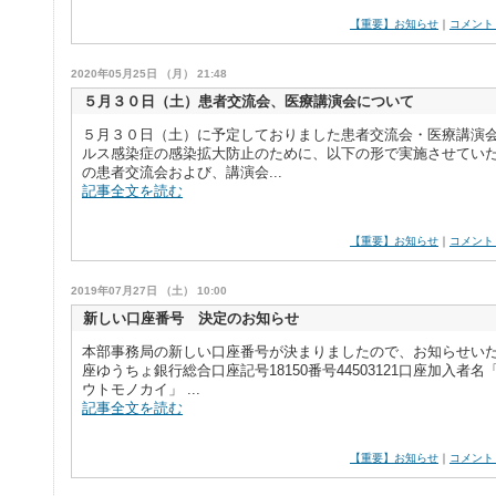
【重要】お知らせ
｜
コメント
2020年05月25日 （月） 21:48
５月３０日（土）患者交流会、医療講演会について
５月３０日（土）に予定しておりました患者交流会・医療講演
ルス感染症の感染拡大防止のために、以下の形で実施させていた
の患者交流会および、講演会...
記事全文を読む
【重要】お知らせ
｜
コメント
2019年07月27日 （土） 10:00
新しい口座番号 決定のお知らせ
本部事務局の新しい口座番号が決まりましたので、お知らせいた
座ゆうちょ銀行総合口座記号18150番号44503121口座加入者
ウトモノカイ」 ...
記事全文を読む
【重要】お知らせ
｜
コメント