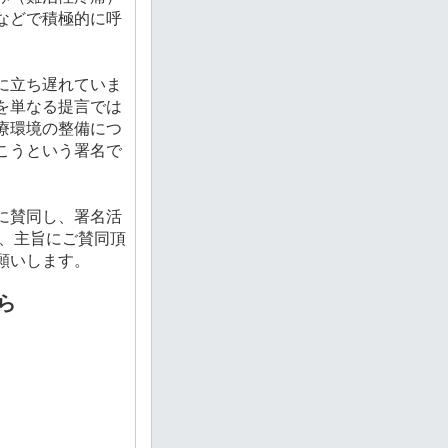
などで積極的に呼
に立ち遅れていま
を単なる提言では
療環境の整備につ
こうという署名で
に賛同し、署名活
ず、主旨にご賛同頂
願いします。
ら