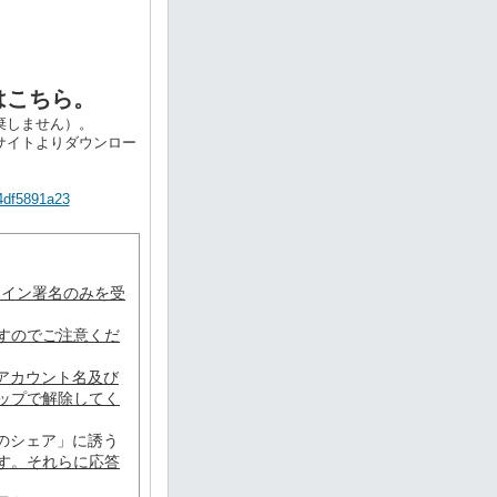
はこちら。
棄しません）。
サイトよりダウンロー
d4df5891a23
ンライン署名のみを受
すのでご注意くだ
アカウント名及び
ップで解除してく
のシェア」に誘う
す。それらに応答