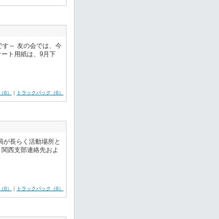
です～ 友の会では、今
ート用紙は、9月下
（0）
｜
トラックバック（0）
局が長らく活動場所と
、関西支部連絡先およ
（0）
｜
トラックバック（0）