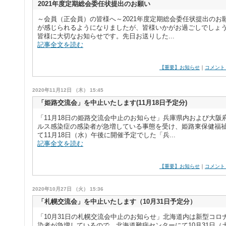
2021年度定期総会委任状提出のお願い
～会員（正会員）の皆様へ～2021年度定期総会委任状提出のお
が感じられるようになりましたが、皆様いかがお過ごしでしょうか
皆様に大切なお知らせです。先日お送りした...
記事全文を読む
【重要】お知らせ
｜
コメント
2020年11月12日 （木） 15:45
「姫路交流会」を中止いたします(11月18日予定分)
「11月18日の姫路交流会中止のお知らせ」兵庫県内および大阪
ルス感染症の感染者が急増している事態を受け、姫路東保健福
て11月18日（水）午後に開催予定でした「兵...
記事全文を読む
【重要】お知らせ
｜
コメント
2020年10月27日 （火） 15:36
「札幌交流会」を中止いたします（10月31日予定分）
「10月31日の札幌交流会中止のお知らせ」北海道内は新型コロ
染者が急増しているので、北海道難病センターにて10月31日（