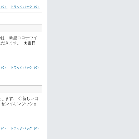
（0）
｜
トラックバック（0）
会は、新型コロナウイ
だきます。 ★当日
（0）
｜
トラックバック（0）
します。 ◇新しい口
名「センイキンツウショ
（0）
｜
トラックバック（0）