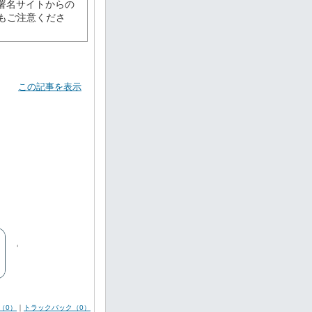
署名サイトからの
もご注意くださ
この記事を表示
（0）
｜
トラックバック（0）