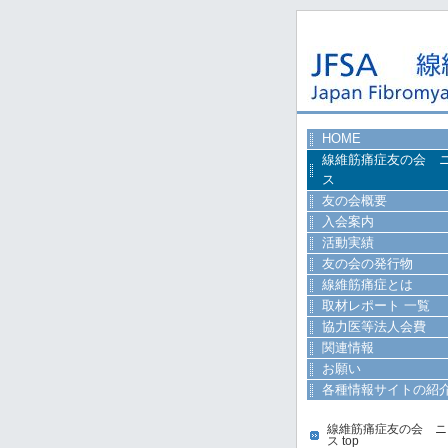
HOME
線維筋痛症友の会 
ス
友の会概要
入会案内
活動実績
友の会の発行物
線維筋痛症とは
取材レポート 一覧
協力医等法人会費
関連情報
お願い
各種情報サイトの紹
線維筋痛症友の会 ニ
ス top