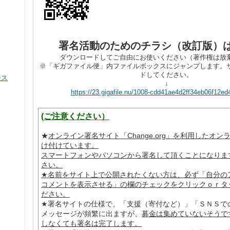
署名活動のためのチラシ（改訂版）
ダウンロードしてご自由にお使いください（著作権は放
※「ギガファイル便」内ファイルボックスにジャンプします。
ドしてください。
ース
↓
https://23.gigafile.nu/1008-cdd41ae4d2ff34eb06f12e
(ご注意ください）
★
オンライン署名サイト「Change.org」を利用したオ
け付けています。
スマートフォンやパソコンから署名して頂くことになりま
さい。
★名前をサイト上で公開されたくない方は、必ず「自分の
コメントを表示させる」の欄のチェックをクリックｏｒタ
ださい。
★署名サイトの仕様で、「支援（寄付など）」「ＳＮＳで
メッセージが頻繁に出ますが、
募金は集めていないそうで
しなくても署名は完了します。