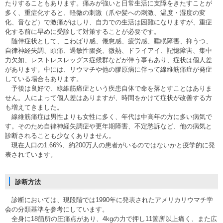
たりすることもあります。痛みが強いと日常生活に支障をきたすことが
多く、重症化すると、軽微の刺激（爪や髪への刺激、温度・湿度の変
化、音など）で激痛がはしり、自力での生活は困難になりますが、重症
化する前に早めに受診して対策することが必要です。
随伴症状として、こわばり感、倦怠感、疲労感、睡眠障害、抑うつ、
自律神経失調、頭痛、過敏性腸炎、微熱、ドライアイ、記憶障害、集中
力欠如、レストレスレッグス症候群などが伴う事もあり、症状は個人差
があります。中には、リウマチや他の膠原病に伴って線維筋痛症が発症
している場合もあります。
予後は良好で、線維筋痛症という疾患自体で命を落とすことはありま
せん。人によって個人差はありますが、時間をかけて症状が改善する方
も増えてきました。
線維筋痛症は男性よりも女性に多く、年代は中高年の方に多い病気で
す。そのため自律神経失調症や更年期障害、不定愁訴など、他の病気と
診断されることも少なくありません。
現在人口の1.66%、約200万人の患者がいるのではないかと疫学的に発
表されています。
診断方法
診断においては、現段階では1990年に発表されたアメリカリウマチ学
会の分類基準を参考にしています。
全身に18箇所の圧痛点があり、4kgの力で押し11箇所以上痛く、また広