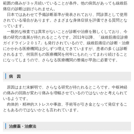
範囲の痛みが３ヶ月続いていることが条件。他の病気があっても線維筋
痛症の診断は妨げられません。
日本ではあわせて予備診断基準が発表されており、問診票として使用
されている場合があります。さまざまな身体症状を評価できる質問とな
っています。
一般的な検査では異常がないことが診断や治療を難しくしており、今
後の研究の進展が待たれるところです。2011年以降、「線維筋痛症診療
ガイドライン２０１7」も発行されているので、線維筋痛症の診断・治療
にかかわる医療機関は少しずつ増えてきていますが、患者の多くは診断
されるまで、何箇所もの医療機関を何年にもわたってまわり続けること
になってしまうので、さらなる医療機関の整備が早急に必要です。
病 因
原因はまだ未解明で、さらなる研究が待たれるところです。中枢神経
の痛みの回路が変わり痛みを増幅させているのではないかと考えられて
いるようです。
肉体的・精神的ストレスや事故、手術等が引き金となって発症するこ
ともあるのではないかとも言われています。
治療薬・治療法