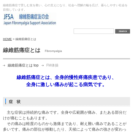
線維筋痛症で苦しむ友を救い、心の支えになり、社会へ理解の輪を広げ、暮らしやすい社会を
目指しています。
HOME
> 線維筋痛症とは
線維筋痛症とは
Fibromyalgia
線維筋痛症とは top
FM体操
線維筋痛症とは、全身的慢性疼痛疾患であり、
全身に激しい痛みが起こる病気です。
症 状
主な症状は持続的な痛みです。全身や広範囲が痛み、またある部分だ
けが痛むこともあります。
その痛みは軽度のものから激痛まであり、耐え難い痛みであることが
多いです。痛みの部位が移動したり、天候によって痛みの強さが変わっ