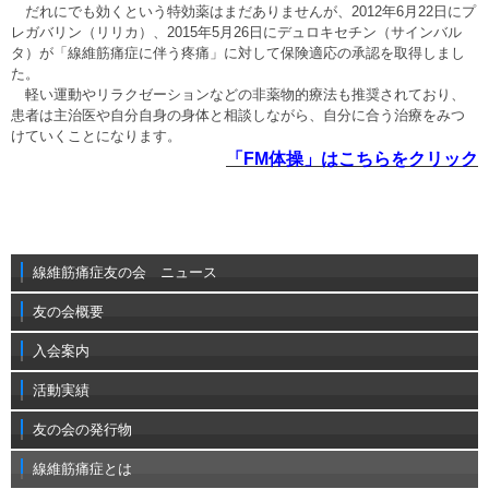
だれにでも効くという特効薬はまだありませんが、2012年6月22日にプ
レガバリン（リリカ）、2015年5月26日にデュロキセチン（サインバル
タ）が「線維筋痛症に伴う疼痛」に対して保険適応の承認を取得しまし
た。
軽い運動やリラクゼーションなどの非薬物的療法も推奨されており、
患者は主治医や自分自身の身体と相談しながら、自分に合う治療をみつ
けていくことになります。
「FM体操」はこちらをクリック
線維筋痛症友の会 ニュース
友の会概要
入会案内
活動実績
友の会の発行物
線維筋痛症とは