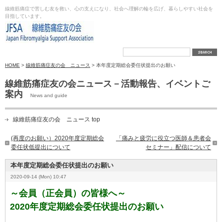
線維筋痛症で苦しむ友を救い、心の支えになり、社会へ理解の輪を広げ、暮らしやすい社会を
目指しています。
HOME
>
線維筋痛症友の会 ニュース
> 本年度定期総会委任状提出のお願い
線維筋痛症友の会ニュース－活動報告、イベントご
案内
News and guide
線維筋痛症友の会 ニュース top
(再度のお願い）2020年度定期総会
「痛みと疲労に役立つ医師＆患者会
委任状低提出について
セミナー」配信について
本年度定期総会委任状提出のお願い
2020-09-14 (Mon) 10:47
～会員（正会員）の皆様へ～
2020年度定期総会委任状提出のお願い