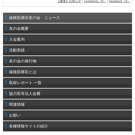
【重要】お知らせ
｜
comments（0）
｜
trackback（0）
線維筋痛症友の会 ニュース
友の会概要
入会案内
活動実績
友の会の発行物
線維筋痛症とは
取材レポート 一覧
協力医等法人会費
関連情報
お願い
各種情報サイトの紹介