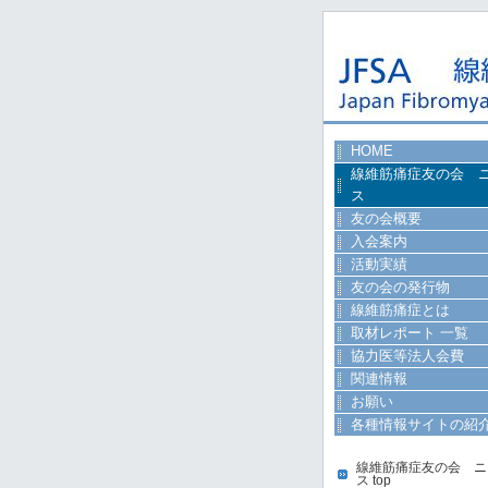
HOME
線維筋痛症友の会 
ス
友の会概要
入会案内
活動実績
友の会の発行物
線維筋痛症とは
取材レポート 一覧
協力医等法人会費
関連情報
お願い
各種情報サイトの紹
線維筋痛症友の会 ニ
ス top