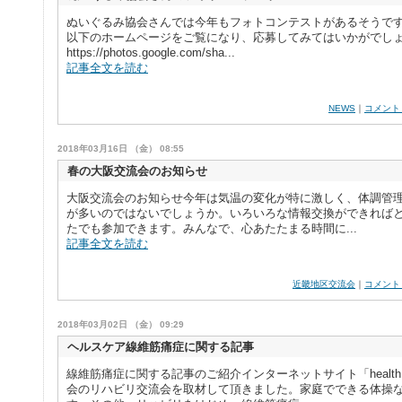
ぬいぐるみ協会さんでは今年もフォトコンテストがあるそうです
以下のホームページをご覧になり、応募してみてはいかがでし
https://photos.google.com/sha...
記事全文を読む
NEWS
｜
コメント
2018年03月16日 （金） 08:55
春の大阪交流会のお知らせ
大阪交流会のお知らせ今年は気温の変化が特に激しく、体調管
が多いのではないでしょうか。いろいろな情報交換ができれば
たでも参加できます。みんなで、心あたたまる時間に...
記事全文を読む
近畿地区交流会
｜
コメント
2018年03月02日 （金） 09:29
ヘルスケア線維筋痛症に関する記事
線維筋痛症に関する記事のご紹介インターネットサイト「healt
会のリハビリ交流会を取材して頂きました。家庭でできる体操