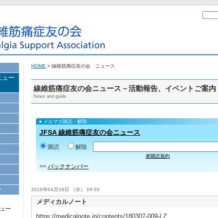
HOME
> 線維筋痛症友の会 ニュース
ニュー
線維筋痛症友の会ニュース－活動報告、イベントご案内
News and guide
メルマガ購読・解除
JFSA 線維筋痛症友の会ニュース
購読
解除
者購読規約
>>
バックナンバー
介
2018年04月18日 （水） 09:55
メディカルノート
ュー
https://medicalnote.jp/contents/180307-009-LZ