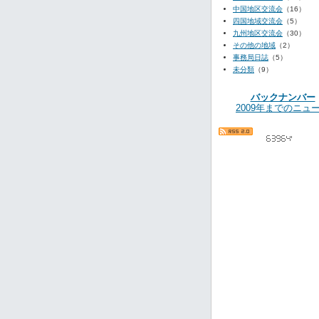
中国地区交流会
（16）
四国地域交流会
（5）
九州地区交流会
（30）
その他の地域
（2）
事務局日誌
（5）
未分類
（9）
バックナンバー
2009年までのニュ