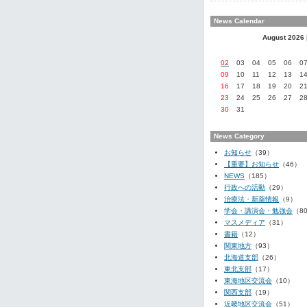
News Calendar
August 2026
02
03
04
05
06
0
09
10
11
12
13
1
16
17
18
19
20
2
23
24
25
26
27
2
30
31
News Category
お知らせ
（39）
【重要】お知らせ
（46）
NEWS
（185）
行政への活動
（29）
治療法・新薬情報
（9）
学会・講演会・勉強会
（8
マスメディア
（31）
書籍
（12）
関東地方
（93）
北海道支部
（26）
東北支部
（17）
東海地区交流会
（10）
関西支部
（19）
近畿地区交流会
（51）