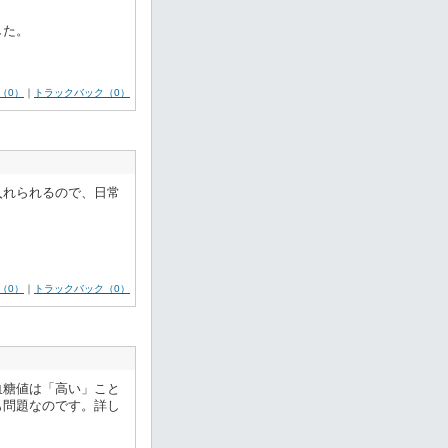
した。
（0）
｜
トラックバック（0）
入れられるので、日常
（0）
｜
トラックバック（0）
血糖値は「高い」こと
も問題なのです。詳し