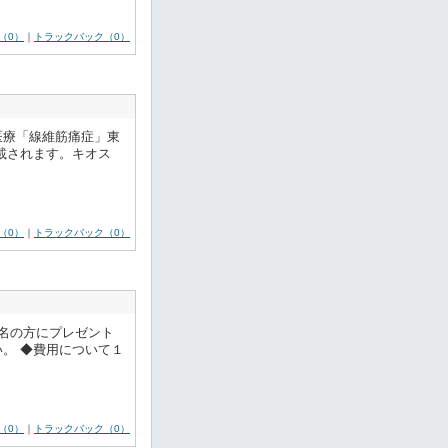
（0）
｜
トラックバック（0）
医療「線維筋痛症」東
されます。​キオス
（0）
｜
トラックバック（0）
名の方にプレゼント
。 ◆費用について１
（0）
｜
トラックバック（0）