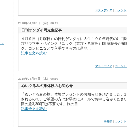
マスメディア
｜
コメント
2018年04月06日 （金） 06:41
日刊ゲンダイ岡先生記事
４月９日（月曜日）の日刊ゲンダイに人生１００年時代の注目
ース
京リウマチ・ペインクリニック（東京・八重洲）岡 寛院長が掲載
ク、コンビニなどで入手できる方は是非...
記事全文を読む
マスメディア
｜
コメント
2018年04月04日 （水） 08:56
ぬいぐるみの旅体験のお知らせ
「ぬいぐるみの旅」体験プレゼントのお知らせを頂きました。1
されるので、ご希望の方はお早めにメールでお申し込みください
回の旅3,300円は不要です。旅の目...
記事全文を読む
未分類
｜
コメント