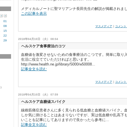
​メディカルノートに聖マリアンナ長田先生の解説が掲載されま
この記事を表示
01
7
08
マスメディア
｜
コメント
4
15
1
22
2018年04月10日 （火） 08:04
8
29
ヘルスケア食事療法のコツ
血糖値を激変させないための食事療法のこつです。簡単に取り
生活に役立てていただければと思います。
http://www.health.ne.jp/library/5000/w50008...
記事全文を読む
マスメディア
｜
コメント
0）
2018年04月10日 （火） 07:59
ヘルスケア血糖値スパイク
線維筋痛症患者さんに多く見られる低血糖と血糖値スパイク。​
しか気に掛けることはあまりないですが、実は低血糖や乱高下
いことを記事にしてありますので良かったら参考に...
記事全文を読む