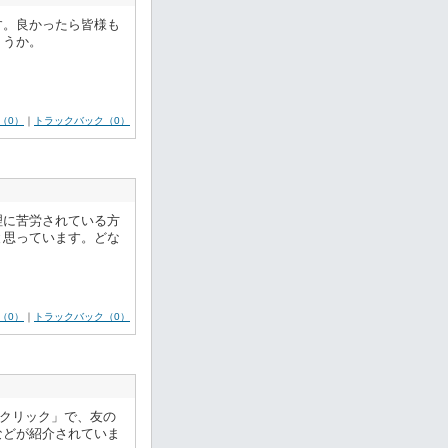
。​良かったら皆様も
ょうか。
（0）
｜
トラックバック（0）
理に苦労されている方
と思っています。どな
（0）
｜
トラックバック（0）
hクリック」で、友の
などが紹介されていま