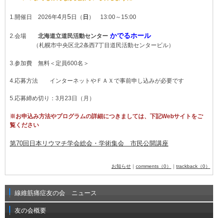
4
5
1.開催日 2026年
月
日（
日
） 13:00～15:00
かでるホール
2.会場
北海道立道民活動センター
（札幌市中央区北2条西7丁目道民活動センタービル）
3.参加費 無料
＜定員600名＞
4.応募方法 インターネットやＦＡＸで事前申し込みが必要です
5.応募締め切り：3月23日（月）
※お申込み方法やプログラムの詳細につきましては、下記Webサイトをご
覧ください
第70回日本リウマチ学会総会・学術集会 市民公開講座
お知らせ
｜
comments（0）
｜
trackback（0）
線維筋痛症友の会 ニュース
友の会概要