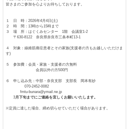
皆さまのご参加を心よりお待ちしております。
１ 日 時：2026年4月4日(土)
２ 時 間：13時から15時まで
３ 場 所：はぐくみセンター 1階 会議室1-2
〒630-8122 奈良県奈良市三条本町13-1
４ 対象：線維筋痛症患者とその家族(支援者の方もお越しいただけま
す)
５ 参加費：会員・家族・支援者の方無料
会員以外の方500円
６ 申し込み先：中部・奈良支部 支部長 岡本有紗
070-2452-0082
fmtu-bunara@ymail.ne.jp
3
月下旬までにご連絡を宜しくお願いいたします。
※定員に達した場合、締め切らせていただく場合があります。