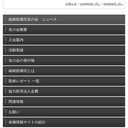
お知らせ
｜
comments（0）
｜
trackback（0）
線維筋痛症友の会 ニュース
友の会概要
入会案内
活動実績
友の会の発行物
線維筋痛症とは
取材レポート 一覧
協力医等法人会費
関連情報
お願い
各種情報サイトの紹介