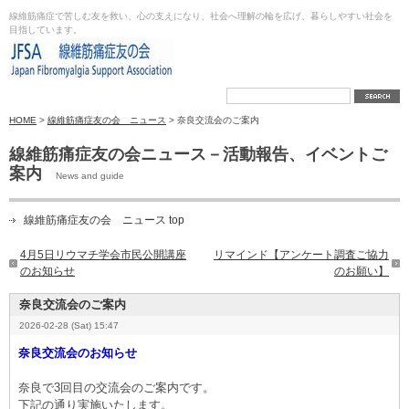
線維筋痛症で苦しむ友を救い、心の支えになり、社会へ理解の輪を広げ、暮らしやすい社会を
目指しています。
HOME
>
線維筋痛症友の会 ニュース
> 奈良交流会のご案内
線維筋痛症友の会ニュース－活動報告、イベントご
案内
News and guide
線維筋痛症友の会 ニュース top
4月5日リウマチ学会市民公開講座
リマインド【アンケート調査ご協力
のお知らせ
のお願い】
奈良交流会のご案内
2026-02-28 (Sat) 15:47
奈良交流会のお知らせ
奈良で3回目の交流会のご案内です。
下記の通り実施いたします。