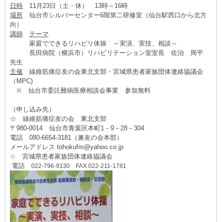
日時
11月23日（土・休） 13時～16時
場所
仙台市シルバーセンター6階第二研修室（仙台駅西口から北方
向）
講師
テーマ
家庭でできるリハビリ体操 ～実演、実技、相談～
長田病院（横浜市）リハビリテーション室室長 佐治 周平
先生
主催
線維筋痛症友の会東北支部・宮城県患者家族団体連絡協議会
（MPC)
※ 仙台市委託難病医療相談会事業 参加無料
（申し込み先）
☆ 線維筋痛症友の会 東北支部
〒980-0014 仙台市青葉区本町1－9－28－304
電話 080-6654-3181（兼友の会本部）
メールアドレス tohokufm@yahoo.co.jp
☆ 宮城県患者家族団体連絡協議会
電話
022-796-9130 FAX 022-211-1781