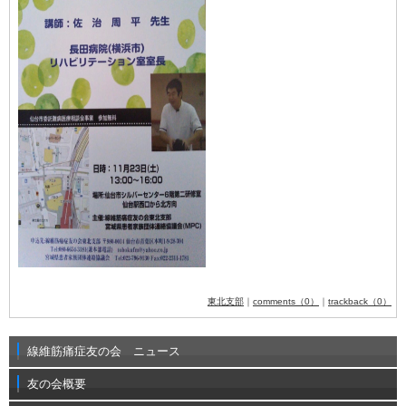
東北支部
｜
comments（0）
｜
trackback（0）
線維筋痛症友の会 ニュース
友の会概要