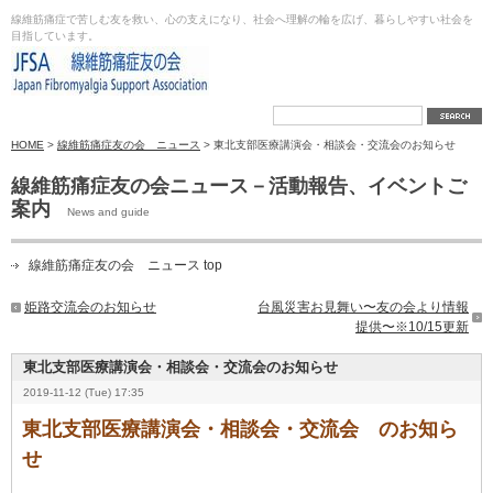
線維筋痛症で苦しむ友を救い、心の支えになり、社会へ理解の輪を広げ、暮らしやすい社会を
目指しています。
HOME
>
線維筋痛症友の会 ニュース
> 東北支部医療講演会・相談会・交流会のお知らせ
線維筋痛症友の会ニュース－活動報告、イベントご
案内
News and guide
線維筋痛症友の会 ニュース top
姫路交流会のお知らせ
台風災害お見舞い〜友の会より情報
提供〜※10/15更新
東北支部医療講演会・相談会・交流会のお知らせ
2019-11-12 (Tue) 17:35
東北支部医療講演会・相談会・交流会 のお知ら
せ