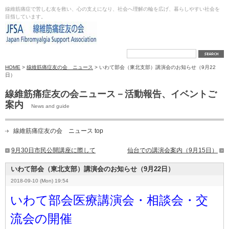
線維筋痛症で苦しむ友を救い、心の支えになり、社会へ理解の輪を広げ、暮らしやすい社会を
目指しています。
HOME
>
線維筋痛症友の会 ニュース
> いわて部会（東北支部）講演会のお知らせ（9月22
日）
線維筋痛症友の会ニュース－活動報告、イベントご
案内
News and guide
線維筋痛症友の会 ニュース top
9月30日市民公開講座に際して
仙台での講演会案内（9月15日）
いわて部会（東北支部）講演会のお知らせ（9月22日）
2018-09-10 (Mon) 19:54
いわて部会医療講演会・相談会・交
流会の開催