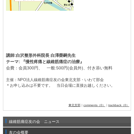
講師:
白沢整形外科院長 白澤榮嗣先生
テーマ:
『慢性疼痛と線維筋痛症の治療』
会費：会員300円、 一般:500円(会員外)、付き添い無料
主催：NPO法人線維筋痛症友の会東北支部・いわて部会
＊お申し込みは不要です。 当日会場に直接お越しください。
東北支部
｜
comments（0）
｜
trackback（0）
線維筋痛症友の会 ニュース
友の会概要