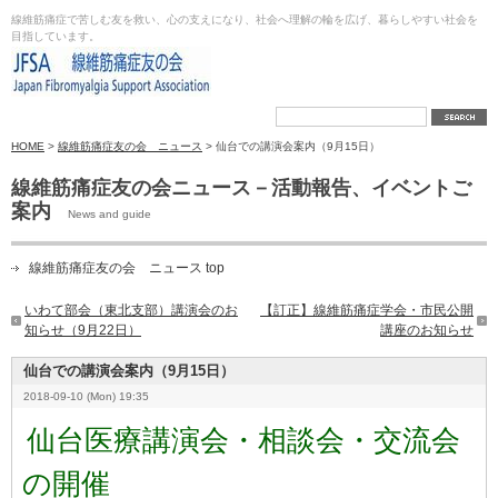
線維筋痛症で苦しむ友を救い、心の支えになり、社会へ理解の輪を広げ、暮らしやすい社会を
目指しています。
HOME
>
線維筋痛症友の会 ニュース
> 仙台での講演会案内（9月15日）
線維筋痛症友の会ニュース－活動報告、イベントご
案内
News and guide
線維筋痛症友の会 ニュース top
いわて部会（東北支部）講演会のお
【訂正】線維筋痛症学会・市民公開
知らせ（9月22日）
講座のお知らせ
仙台での講演会案内（9月15日）
2018-09-10 (Mon) 19:35
仙台医療講演会・相談会・交流会
の開催