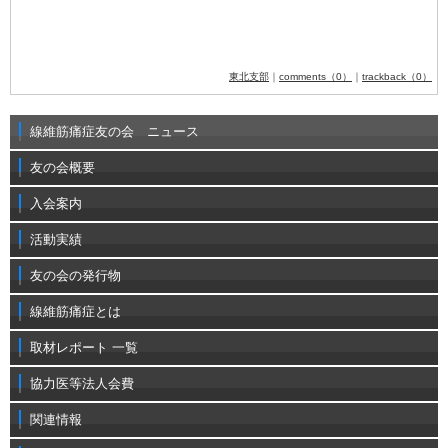
東北支部
｜
comments（0）
｜
trackback（0）
線維筋痛症友の会 ニュース
友の会概要
入会案内
活動実績
友の会の発行物
線維筋痛症とは
取材レポート 一覧
協力医等法人会費
関連情報