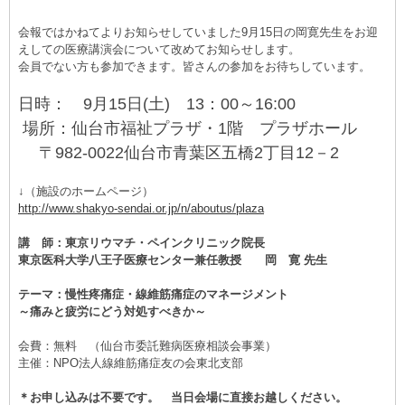
会報ではかねてよりお知らせしていました9月15日の岡寛先生をお迎
えしての医療講演会について改めてお知らせします。
会員でない方も参加できます。皆さんの参加をお待ちしています。
日時： 9月15日(土) 13：00～16:00
場所：仙台市福祉プラザ・1階 プラザホール
〒982-0022仙台市青葉区五橋2丁目12－2
↓（施設のホームページ）
http://www.shakyo-sendai.or.jp/n/aboutus/plaza
講 師：
東京リウマチ・ペインクリニック院長
東京医科大学八王子医療センター兼任教授 岡 寛 先生
テーマ：慢性
疼痛症・線維筋痛症のマネージメント
～痛みと疲労にどう対処すべきか～
会費：無料 （仙台市委託難病医療相談会事業）
主催：NPO法人線維筋痛症友の会東北支部
＊お申し込みは不要です。 当日会場に直接お越しください。