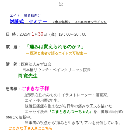
記
エイト 患者様向け
対談式 セミナー
＜参加無料＞ ＜ZOOMオンライン＞
1
30
日 時
：2026年
月
日
（金）
19：00～20：00
「痛みは変えられるのか？」
演 題
：
— 医師と患者が語るエイトの可能性 —
講 師
：医療法人みずほ会
日本橋リウマチ・ペインクリニック院長
岡 寛先生
ごまきな子様
患者様
：
山形県在住のみちのくイラストレーター・漫画家。
エイト使用歴2年半。
線維筋痛症を抱えながら日常の痛みや工夫を描いた
エッセイ漫画
『ごまときんつーちゃん』
を、健康365公式n
oteにて連載中。
当事者の視点から“痛みと生きる”リアルを発信している。
ごまきな子さんXはこちら