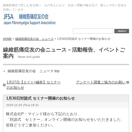
線維筋痛症で苦しむ友を救い、心の支えになり、社会へ理解の輪を広げ、暮らしやすい社会を
目指しています。
HOME
>
線維筋痛症友の会 ニュース
> 1月30日対談式 セミナー開催のお知らせ
線維筋痛症友の会ニュース－活動報告、イベントご
案内
News and guide
線維筋痛症友の会 ニュース top
1月27日【エイト×鍼灸】セミナー
アンケート調査ご協力のお願い
のお知らせ
1月30日対談式 セミナー開催のお知らせ
2025-12-25 (Thu) 18:31
株式会社P・マインド様から下記のとおり、
「対談式 セミナー」オンライン開催のお知らせをいただきました.
皆様どうぞご参加ください。