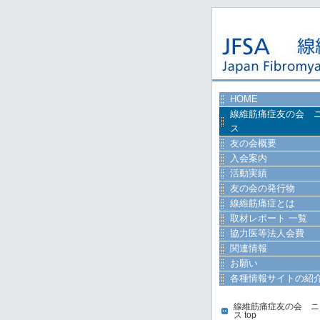
HOME
線維筋痛症友の会 
ス
友の会概要
入会案内
活動実績
友の会の発行物
線維筋痛症とは
取材レポート 一覧
協力医等法人会費
関連情報
お願い
各種情報サイトの紹
線維筋痛症友の会 ニ
ス top