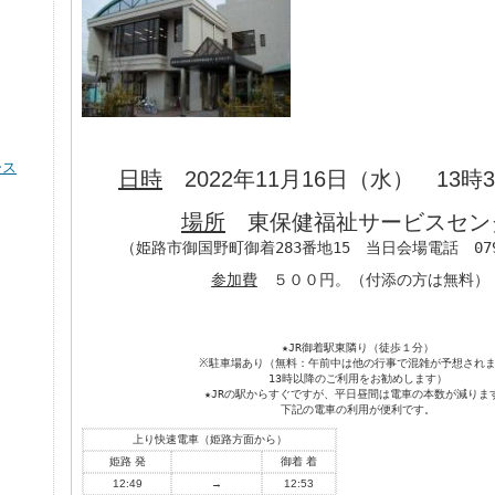
ース
日時
2022年11月16日（水） 13時3
場所
参加費
　５００円。（付添の方は無料）
★JR御着駅東隣り（徒歩１分）

※駐車場あり（無料：午前中は他の行事で混雑が予想されま
13時以降のご利用をお勧めします）

★JRの駅からすぐですが、平日昼間は電車の本数が減ります
上り快速電車（姫路方面から）
姫路 発
御着 着
12:49
→
12:53