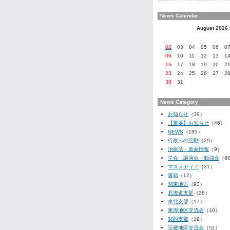
News Calendar
August 2026
02
03
04
05
06
0
09
10
11
12
13
1
16
17
18
19
20
2
23
24
25
26
27
2
30
31
News Category
お知らせ
（39）
【重要】お知らせ
（46）
NEWS
（185）
行政への活動
（29）
治療法・新薬情報
（9）
学会・講演会・勉強会
（8
マスメディア
（31）
書籍
（12）
関東地方
（93）
北海道支部
（26）
東北支部
（17）
東海地区交流会
（10）
関西支部
（19）
近畿地区交流会
（51）