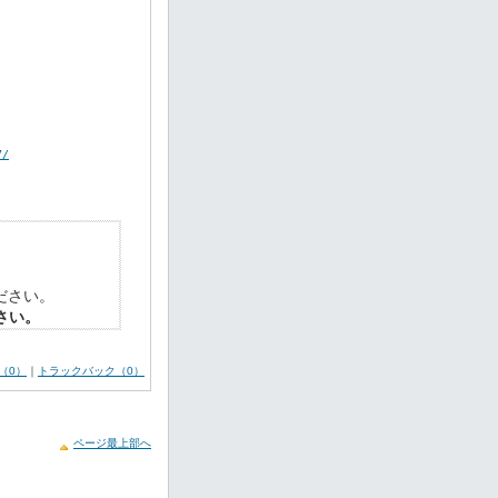
7/
ださい。
さい。
（0）
｜
トラックバック（0）
ページ最上部へ