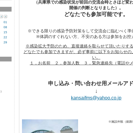
（兵庫県での感染状況が前回の交流会時とさほど変
開催の判断となりました）。
どなたでも参加可能です。
01
7
08
※できる限りの感染予防対策をして交流会に臨むべく準
4
15
※体調のすぐれない方、不安のある方は参加をお控
1
22
8
29
※感染拡大予防のため、直接連絡を取らせて頂いたりす
どなたでも参加できますが、必ず事前に以下をお知らせの
い。
１，お名前 ２，参加人数 ３，緊急連絡先（電話や
申し込み・問い合わせ用メールア
↓
0）
kansaifms@yahoo.co.jp
    ※施設外観（姫路