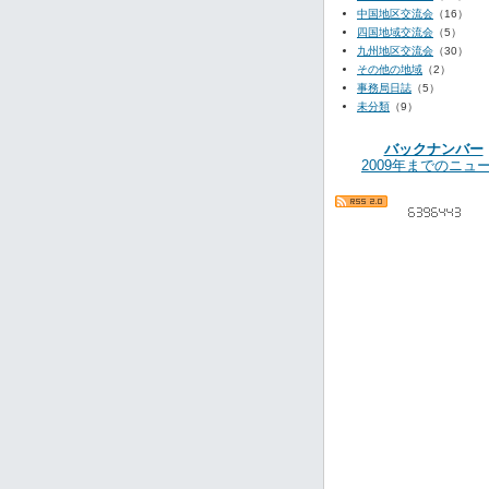
中国地区交流会
（16）
四国地域交流会
（5）
九州地区交流会
（30）
その他の地域
（2）
事務局日誌
（5）
未分類
（9）
バックナンバー
2009年までのニュ