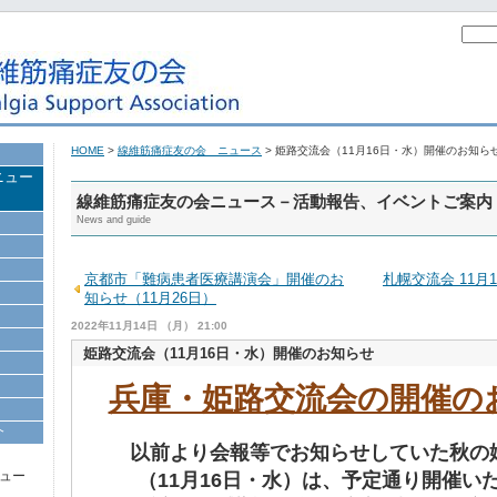
HOME
>
線維筋痛症友の会 ニュース
> 姫路交流会（11月16日・水）開催のお知ら
ニュー
線維筋痛症友の会ニュース－活動報告、イベントご案内
News and guide
京都市「難病患者医療講演会」開催のお
札幌交流会 11月
知らせ（11月26日）
2022年11月14日 （月） 21:00
姫路交流会（11月16日・水）開催のお知らせ
兵庫・姫路交流会の開催の
介
以前より会報等でお知らせしていた秋の
ュー
（11月16日・水）は、予定通り開催い