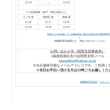
13:19
→
13:23
下り快速電車（神戸・明石方面から）
三ノ宮 発
西明石 発
御着 着
11:48
12:17
12:50
12:18
12:48
13:23
http://guide.jr-odekake.net/station/061061

↑

（御着駅周辺地図など　JRおでかけネットより）

お問い合わせ先（関西支部事務局）
○線維筋痛症友の会関西支部メール
kansaifms@yahoo.co.jp
※当日連絡可能なメールアドレスです。ご利用く
☆当日お手伝い頂ける方は13時ごろお越しくだ
近畿地区交流会
｜
コメント