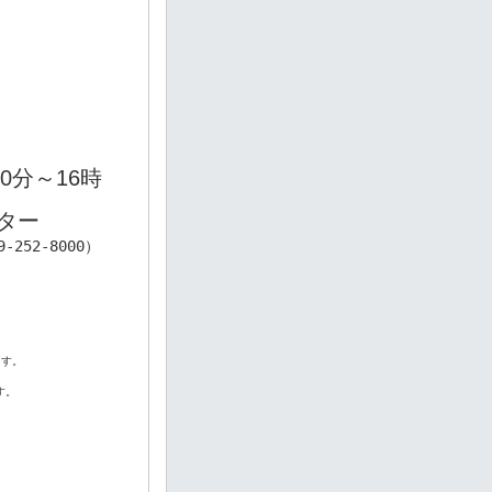
0分～16時
　
す。

。
