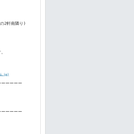
の2軒南隣り)

。

.jp)
ーーーーー
