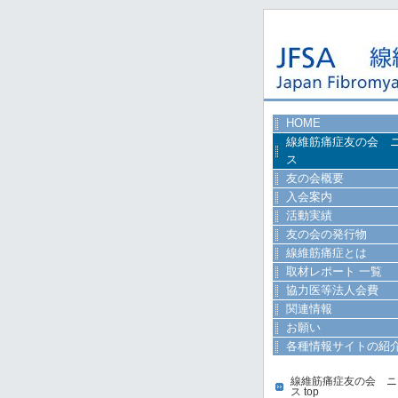
HOME
線維筋痛症友の会 
ス
友の会概要
入会案内
活動実績
友の会の発行物
線維筋痛症とは
取材レポート 一覧
協力医等法人会費
関連情報
お願い
各種情報サイトの紹
線維筋痛症友の会 ニ
ス top