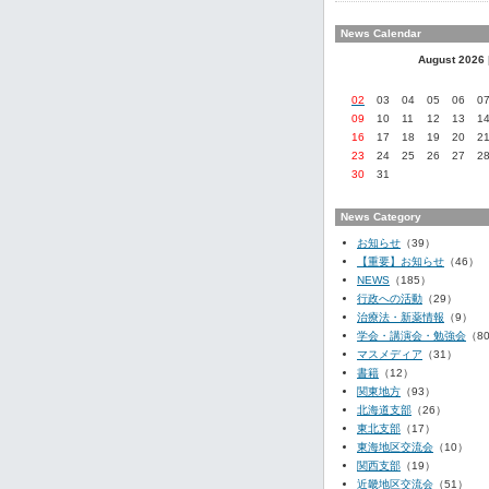
News Calendar
August 2026
02
03
04
05
06
0
09
10
11
12
13
1
16
17
18
19
20
2
23
24
25
26
27
2
30
31
News Category
お知らせ
（39）
【重要】お知らせ
（46）
NEWS
（185）
行政への活動
（29）
治療法・新薬情報
（9）
学会・講演会・勉強会
（8
マスメディア
（31）
書籍
（12）
関東地方
（93）
北海道支部
（26）
東北支部
（17）
東海地区交流会
（10）
関西支部
（19）
近畿地区交流会
（51）