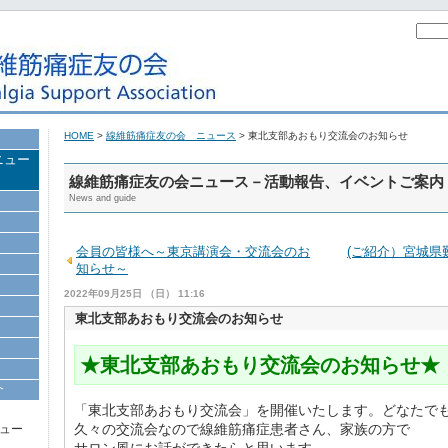
HOME
>
線維筋痛症友の会 ニュース
> 東北支部あおもり交流会のお知らせ
ニュー
線維筋痛症友の会ニュース－活動報告、イベントご案内
News and guide
会員の皆様へ～東京講演会・交流会のお
(ご紹介）宮城県
知らせ～
2022年09月25日 （日） 11:16
東北支部あおもり交流会のお知らせ
★東北支部あおもり交流会のお知らせ★
介
「東北支部あおもり交流会」を開催いたします。どなたで
久々の交流会なので線維筋痛症患者さん、家族の方で
ュー
サロン風にお話ができたらと思います。