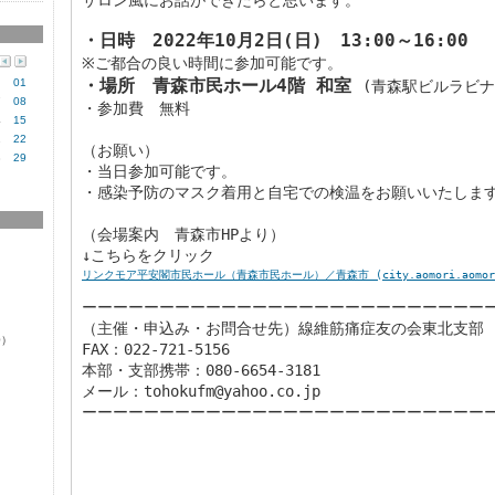
・日時　2022年10月2日(日)　13:00～16:00
・場所　青森市民ホール4階 和室 
01
(青森駅ビルラビナ
7
08
・参加費　無料

4
15
1
22
（お願い）

8
29
・当日参加可能です。

・感染予防のマスク着用と自宅での検温をお願いいたします
（会場案内　青森市HPより）

リンクモア平安閣市民ホール（青森市民ホール）／青森市 (city.aomori.aomori
ーーーーーーーーーーーーーーーーーーーーーーーーーーー
（主催・申込み・お問合せ先）線維筋痛症友の会東北支部

0）
FAX：022-721-5156

本部・支部携帯：080-6654-3181

メール：tohokufm@yahoo.co.jp
