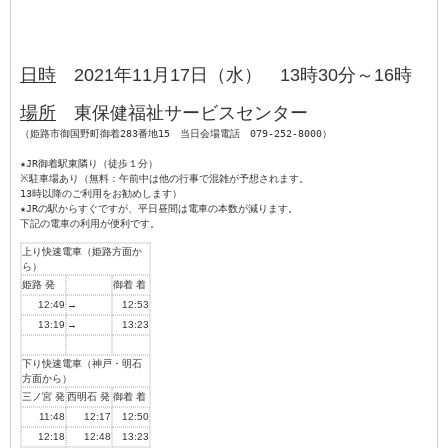
日時
2021年11月17日（水） 13時30分～16時
場所
（姫路市御国野町御着283番地15　当日会場電話　079-252-8000）

★JR御着駅東隣り（徒歩１分）

※駐車場あり（無料：午前中は他の行事で混雑が予想されます。

13時以降のご利用をお勧めします）

★JRの駅からすぐですが、平日昼間は電車の本数が減ります。

上り快速電車（姫路方面か
ら）
姫路 発
御着 着
12:49
→
12:53
13:19
→
13:23
下り快速電車（神戸・明石
方面から）
三ノ宮 発
西明石 発
御着 着
11:48
12:17
12:50
12:18
12:48
13:23