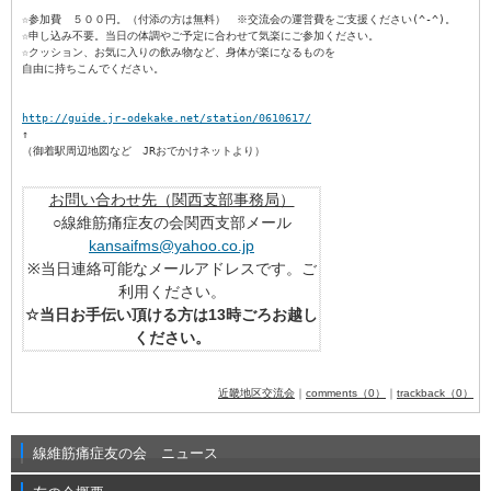
☆参加費　５００円。（付添の方は無料）　※交流会の運営費をご支援ください(^-^)。

☆申し込み不要。当日の体調やご予定に合わせて気楽にご参加ください。

☆クッション、お気に入りの飲み物など、身体が楽になるものを

自由に持ちこんでください。

http://guide.jr-odekake.net/station/0610617/

↑

（御着駅周辺地図など　JRおでかけネットより）

お問い合わせ先（関西支部事務局）
○線維筋痛症友の会関西支部メール
kansaifms@yahoo.co.jp
※当日連絡可能なメールアドレスです。ご
利用ください。
☆当日お手伝い頂ける方は13時ごろお越し
ください。
近畿地区交流会
｜
comments（0）
｜
trackback（0）
線維筋痛症友の会 ニュース