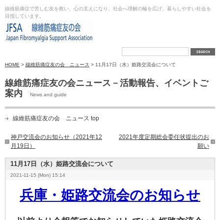
線維筋痛症で苦しむ友を救い、心の支えになり、社会へ理解の輪を広げ、暮らしやすい社会を
目指しています。
HOME
>
線維筋痛症友の会 ニュース
> 11月17日（水）姫路交流会について
線維筋痛症友の会ニュース－活動報告、イベントご
案内
News and guide
線維筋痛症友の会 ニュース top
神戸交流会のお知らせ（2021年12
2021年度定期総会委任状提出のお
月19日）
願い
11月17日（水）姫路交流会について
2021-11-15 (Mon) 15:14
兵庫・姫路交流会のお知らせ