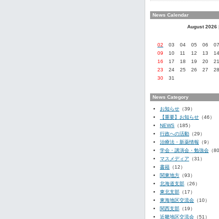
News Calendar
August 2026
02
03
04
05
06
0
09
10
11
12
13
1
16
17
18
19
20
2
23
24
25
26
27
2
30
31
News Category
お知らせ
（39）
【重要】お知らせ
（46）
NEWS
（185）
行政への活動
（29）
治療法・新薬情報
（9）
学会・講演会・勉強会
（8
マスメディア
（31）
書籍
（12）
関東地方
（93）
北海道支部
（26）
東北支部
（17）
東海地区交流会
（10）
関西支部
（19）
近畿地区交流会
（51）