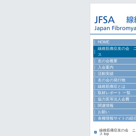
HOME
線維筋痛症友の会 
ス
友の会概要
入会案内
活動実績
友の会の発行物
線維筋痛症とは
取材レポート 一覧
協力医等法人会費
関連情報
お願い
各種情報サイトの紹
線維筋痛症友の会 ニ
ス top