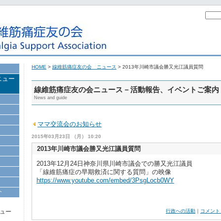
HOME
>
線維筋痛症友の会 ニュース
> 2013年川崎市議会勝又光江議員質問
ニュー
線維筋痛症友の会ニュース－活動報告、イベントご案内
News and guide
ママ交流会のお知らせ
2015年03月23日 （月） 10:20
2013年川崎市議会勝又光江議員質問
2013年12月24日神奈川県川崎市議会での勝又光江議員
「線維筋痛症の早期救済に関する質問」の映像
https://www.youtube.com/embed/3PsgLocb0WY
介
ュー
行政への活動
｜
コメント