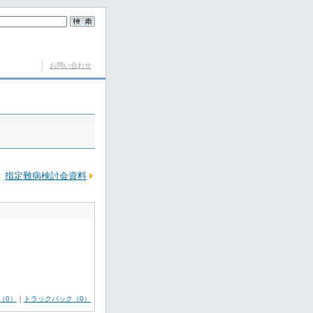
お問い合わせ
指定難病検討会資料
（0）
｜
トラックバック（0）