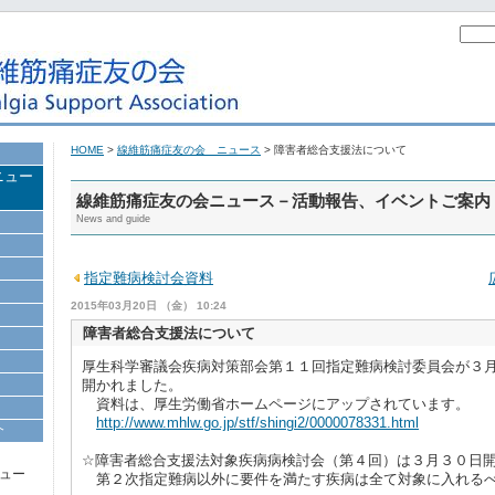
HOME
>
線維筋痛症友の会 ニュース
> 障害者総合支援法について
ニュー
線維筋痛症友の会ニュース－活動報告、イベントご案内
News and guide
指定難病検討会資料
2015年03月20日 （金） 10:24
障害者総合支援法について
厚生科学審議会疾病対策部会第１１回指定難病検討委員会が３
開かれました。
資料は、厚生労働省ホームページにアップされています。
http://www.mhlw.go.jp/stf/shingi2/0000078331.html
介
☆障害者総合支援法対象疾病病検討会（第４回）は３月３０日
ュー
第２次指定難病以外に要件を満たす疾病は全て対象に入れる