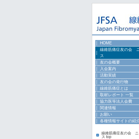
HOME
線維筋痛症友の会 
ス
友の会概要
入会案内
活動実績
友の会の発行物
線維筋痛症とは
取材レポート 一覧
協力医等法人会費
関連情報
お願い
各種情報サイトの紹
線維筋痛症友の会 ニ
ス top