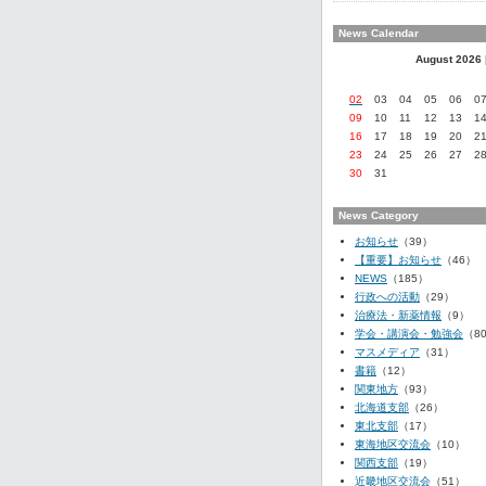
News Calendar
August 2026
02
03
04
05
06
0
09
10
11
12
13
1
16
17
18
19
20
2
23
24
25
26
27
2
30
31
News Category
お知らせ
（39）
【重要】お知らせ
（46）
NEWS
（185）
行政への活動
（29）
治療法・新薬情報
（9）
学会・講演会・勉強会
（8
マスメディア
（31）
書籍
（12）
関東地方
（93）
北海道支部
（26）
東北支部
（17）
東海地区交流会
（10）
関西支部
（19）
近畿地区交流会
（51）