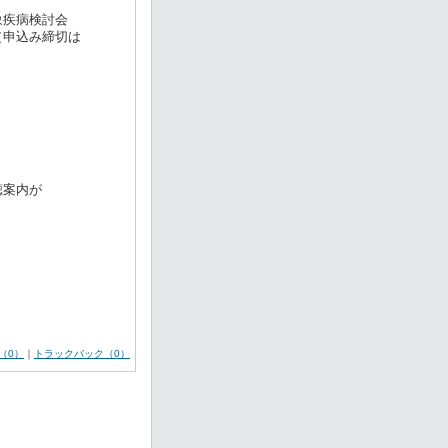
象疾病検討会
（申込み締切は
聴案内が
（0）
｜
トラックバック（0）