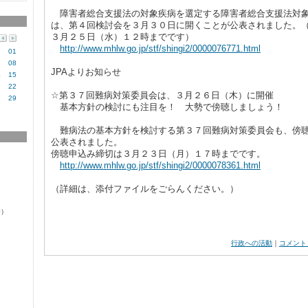
障害者総合支援法の対象疾病を選定する障害者総合支援法対
は、第４回検討会を３月３０日に開くことが公表されました。
３月２５日（水）１２時までです）
http://www.mhlw.go.jp/stf/shingi2/0000076771.html
01
7
08
JPAよりお知らせ
4
15
1
22
☆第３７回難病対策委員会は、３月２６日（木）に開催
8
29
基本方針の検討にも注目を！ 大勢で傍聴しましょう！
難病法の基本方針を検討する第３７回難病対策委員会も、傍
公表されました。
傍聴申込み締切は３月２３日（月）１７時までです。
http://www.mhlw.go.jp/stf/shingi2/0000078361.html
（詳細は、添付ファイルをごらんください。）
0）
行政への活動
｜
コメント