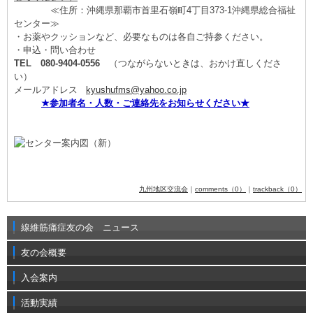
≪住所：沖縄県那覇市首里石嶺町4丁目373-1沖縄県総合福祉
センター≫
・お薬やクッションなど、必要なものは各自ご持参ください。
・申込・問い合わせ
TEL
080-9404-0556
（つながらないときは、おかけ直しくださ
い）
メールアドレス
kyushufms@yahoo.co.jp
★参加者名・人数・ご連絡先をお知らせください★
九州地区交流会
｜
comments（0）
｜
trackback（0）
線維筋痛症友の会 ニュース
友の会概要
入会案内
活動実績