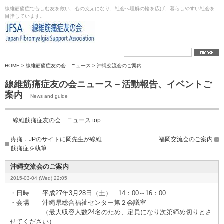
線維筋痛症で苦しむ友を救い、心の支えになり、社会へ理解の輪を広げ、暮らしやすい社会を
目指しています。
HOME
>
線維筋痛症友の会 ニュース
> 沖縄交流会のご案内
線維筋痛症友の会ニュース－活動報告、イベントご
案内
News and guide
線維筋痛症友の会 ニュース top
疼痛．JPのサイトに岡先生が線維
福岡交流会のご案内
筋痛症を執筆
沖縄交流会のご案内
2015-03-04 (Wed) 22:05
・日時 平成27年3月28日（土） 14：00～16：00
・会場 沖縄県総合福祉センター第２会議室
（最大収容人数24名のため、定員になり次第締め切りとさ
せてください）