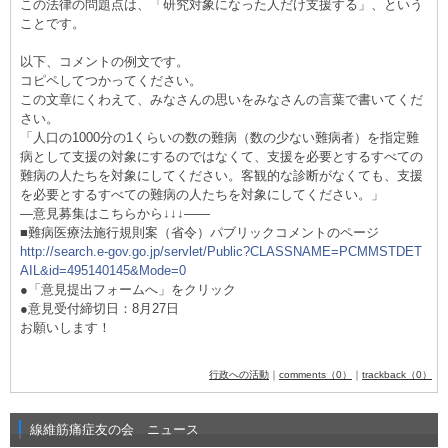
この法律の問題点は、「研究対象になった人だけ支援する」、という
ことです。
以下、コメントの例文です。
コピペしてつかってください。
この文章にくわえて、みなさんの思いをみなさんの言葉で書いてくだ
さい。
「人口の1000分の1くらいの数の難病（数の少ない難病者）を指定難
病として支援の対象にするのではなくて、支援を必要とするすべての
難病の人たちを対象にしてください。客観的な診断がなくても、支援
を必要とするすべての難病の人たちを対象にしてください。」
―意見募集はこちらから↓↓↓――
■難病医療法施行規則案（省令）パブリックコメントのページ
http://search.e-gov.go.jp/servlet/Public?CLASSNAME=PCMMSTDET
AIL&id=495140145&Mode=0
●「意見提出フォームへ」をクリック
●意見受付締切日：8月27日
お願いします！
行政への活動
｜
comments（0）
｜
trackback（0）
線維筋痛症友の会 ニュース