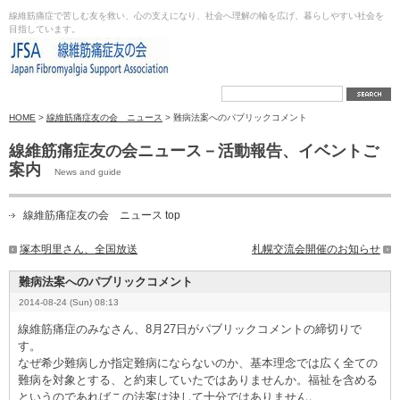
線維筋痛症で苦しむ友を救い、心の支えになり、社会へ理解の輪を広げ、暮らしやすい社会を
目指しています。
HOME
>
線維筋痛症友の会 ニュース
> 難病法案へのパブリックコメント
線維筋痛症友の会ニュース－活動報告、イベントご
案内
News and guide
線維筋痛症友の会 ニュース top
塚本明里さん、全国放送
札幌交流会開催のお知らせ
難病法案へのパブリックコメント
2014-08-24 (Sun) 08:13
線維筋痛症のみなさん、8月27日がパブリックコメントの締切りで
す。
なぜ希少難病しか指定難病にならないのか、基本理念では広く全ての
難病を対象とする、と約束していたではありませんか。福祉を含める
というのであればこの法案は決して十分ではありません。