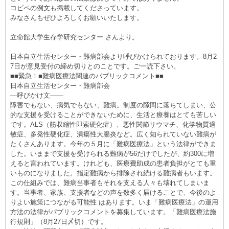
コピペの例文も掲載してくださっています。
みなさんもぜひよろしくお願いいたします。
立命館大学生存学研究センター さんより。
日本自立生活センター・難病部会より呼びかけられております。8月2
7日が意見受付の締め切りとのことです。ご一読下さい。
■■緊急！■難病医療法関連のパブリックコメント■■
日本自立生活センター・難病部会
―呼びかけ文――
障害でもない、病気でもない、難病。制度の隙間に落ちてしまい、公
的な支援を受けることができないために、生活と療養はとても苦しい
です。ALS（筋収縮性即索硬化症）、悪性関節リウマチ、化学物質過
敏症、多発性硬化症、潰瘍性大腸炎など。広く知られていない難病が
たくさんあります。今年の５月に「難病医療法」という法律ができま
した。いままで支援を受けられる難病が56だけでしたが、約300に増
えると言われています。けれども、医療費助成の患者負担がとても重
いものになりました。指定難病から排除され続ける難病者もいます。
この仕組みでは、難病当事者もそれを支える人々も壊れてしまいま
す。当事者、家族、支援者などの声を数多く届けることで、今後のよ
りよい施策につながる可能性 はあります。いま「難病医療法」の運用
方法の法律がパブリックコメントを募集しています。「難病医療法施
行規則」（8月27日〆切）です。