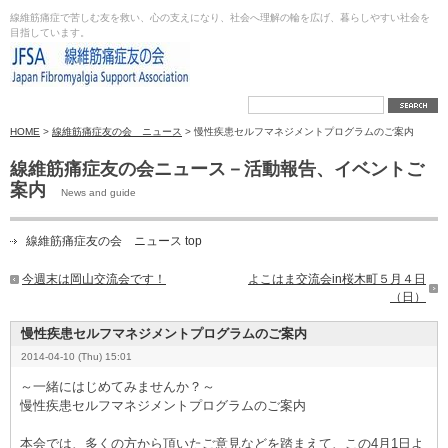
線維筋痛症で苦しむ友を救い、心の支えになり、社会へ理解の輪を広げ、暮らしやすい社会を
目指しています。
HOME
>
線維筋痛症友の会 ニュース
> 慢性疾患セルフマネジメントプログラムのご案内
線維筋痛症友の会ニュース－活動報告、イベントご
案内
News and guide
線維筋痛症友の会 ニュース top
今週末は岡山交流会です！
よこはま交流会in桜木町５月４日
（日）
慢性疾患セルフマネジメントプログラムのご案内
2014-04-10 (Thu) 15:01
～一緒にはじめてみませんか？～
慢性疾患セルフマネジメントプログラムのご案内
本会では、多くの方から頂いたご意見などを踏まえて、この4月1日よ