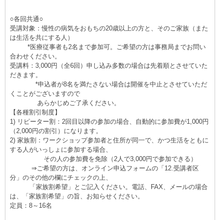
○各回共通○
受講対象：慢性の病気をおもちの20歳以上の方と、そのご家族（また
は生活を共にする人）
*医療従事者も2名まで参加可。ご希望の方は事務局までお問い
合わせください。
受講料：3,000円（全6回）申し込み多数の場合は先着順とさせていた
だきます。
*申込者が8名を満たさない場合は開催を中止とさせていただ
くことがございますので
あらかじめご了承ください。
【各種割引制度】
1) リピーター割：2回目以降の参加の場合、自動的に参加費が1,000円
（2,000円の割引）になります。
2) 家族割：ワークショップ参加者と住所が同一で、かつ生活をともに
する人がいっしょに参加する場合、
その人の参加費を免除（2人で3,000円で参加できる）
⇒ご希望の方は、オンライン申込フォームの「12.受講者区
分」のその他の欄にチェックの上、
「家族割希望」とご記入ください。電話、FAX、メールの場合
は、「家族割希望」の旨、お知らせください。
定員：8～16名