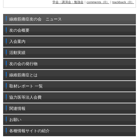
学会・講演会・勉強会
｜
comments（0）
｜
trackback（0）
線維筋痛症友の会 ニュース
友の会概要
入会案内
活動実績
友の会の発行物
線維筋痛症とは
取材レポート 一覧
協力医等法人会費
関連情報
お願い
各種情報サイトの紹介