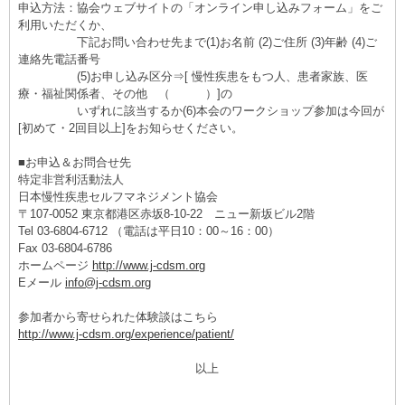
申込方法：協会ウェブサイトの「オンライン申し込みフォーム」をご
利用いただくか、
下記お問い合わせ先まで(1)お名前 (2)ご住所 (3)年齢 (4)ご
連絡先電話番号
(5)お申し込み区分⇒[ 慢性疾患をもつ人、患者家族、医
療・福祉関係者、その他 （ ）]の
いずれに該当するか(6)本会のワークショップ参加は今回が
[初めて・2回目以上]をお知らせください。
■お申込＆お問合せ先
特定非営利活動法人
日本慢性疾患セルフマネジメント協会
〒107-0052 東京都港区赤坂8-10-22 ニュー新坂ビル2階
Tel 03-6804-6712 （電話は平日10：00～16：00）
Fax 03-6804-6786
ホームページ
http://www.j-cdsm.org
Eメール
info@j-cdsm.org
参加者から寄せられた体験談はこちら
http://www.j-cdsm.org/experience/patient/
以上