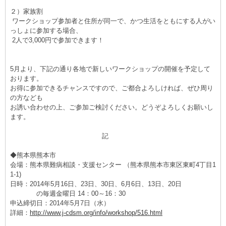
２）家族割
ワークショップ参加者と住所が同一で、かつ生活をともにする人がい
っしょに参加する場合、
2人で3,000円で参加できます！
5月より、下記の通り各地で新しいワークショップの開催を予定して
おります。
お得に参加できるチャンスですので、ご都合よろしければ、ぜひ周り
の方なども
お誘い合わせの上、ご参加ご検討ください。どうぞよろしくお願いし
ます。
記
◆熊本県熊本市
会場：熊本県難病相談・支援センター （熊本県熊本市東区東町4丁目1
1-1)
日時：2014年5月16日、23日、30日、6月6日、13日、20日
の毎週金曜日 14：00～16：30
申込締切日：2014年5月7日（水）
詳細：
http://www.j-cdsm.org/info/workshop/516.html