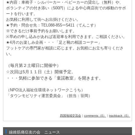
★内容：車椅子・シルバーカー・ベビーカーの貸出し（無料）や、
ボランティアの付き添い（500円）による中心商店街での移動のサポ
ートを行います。
お気軽に利用して街へお出掛けください。
★予約・問合せ先：TEL088-855ー5411（てんこす）
※できるだけ事前予約をお願いします。
※早めの申し込みがあれば送迎車を利用できます。ご相談ください。
★4月のお楽しみ企画・・・「足と靴の相談コーナー」
フットケアの専門家が相談に応じます。お気軽にお立ち寄りくださ
い。
（毎月第２土曜日に開催中）
☆次回は5月１１日（土）開催予定。
・・・気軽に参加できる「童謡教室」を開きます。
（NPO法人福祉住環境ネットワークこうち）
「タウンモビリティ運営委員会」（担当：笹岡）
四国地域交流会
｜
comments（0）
｜
trackback（0）
線維筋痛症友の会 ニュース