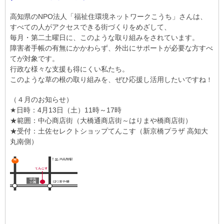
高知県のNPO法人「福祉住環境ネットワークこうち」さんは、
すべての人がアクセスできる街づくりをめざして、
毎月・第二土曜日に、このような取り組みをされています。
障害者手帳の有無にかかわらず、外出にサポートが必要な方すべ
てが対象です。
行政な様々な支援も得にくい私たち。
このような草の根の取り組みを、ぜひ応援し活用したいですね
！
（４月のお知らせ）
★日時：4月13日（土）11時～17時
★範囲：中心商店街（大橋通商店街～はりまや橋商店街）
★受付：土佐セレクトショップてんこす（新京橋プラザ 高知大
丸南側）