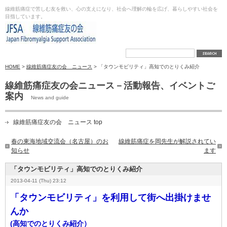
線維筋痛症で苦しむ友を救い、心の支えになり、社会へ理解の輪を広げ、暮らしやすい社会を
目指しています。
HOME
>
線維筋痛症友の会 ニュース
> 「タウンモビリティ」高知でのとりくみ紹介
線維筋痛症友の会ニュース－活動報告、イベントご
案内
News and guide
線維筋痛症友の会 ニュース top
春の東海地域交流会（名古屋）のお
線維筋痛症を岡先生が解説されてい
知らせ
ます
「タウンモビリティ」高知でのとりくみ紹介
2013-04-11 (Thu) 23:12
「タウンモビリティ」を利用して街へ出掛けませ
んか
(高知でのとりくみ紹介）