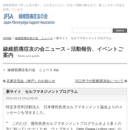
線維筋痛症で苦しむ友を救い、心の支えになり、社会へ理解の輪を広げ、暮らしやすい社会を
目指しています。
HOME
>
線維筋痛症友の会 ニュース
> 新サイト セルフマネジメントプログラム
線維筋痛症友の会ニュース－活動報告、イベントご
案内
News and guide
線維筋痛症友の会 ニュース top
兵庫交流会（神戸）のお知らせ
川口市での医療講演会について
新サイト セルフマネジメントプログラム
2011-04-14 (Thu) 09:55
特定非営利活動法人 日本慢性疾患セルフマネジメント協会よりのメ
ッセージを頂きました。
”” このたび、慢性疾患セルフマネジメントプログラムをより多くの
方に知っていただくため、ウェブサイト（
http://www.j-cdsm.org
）の