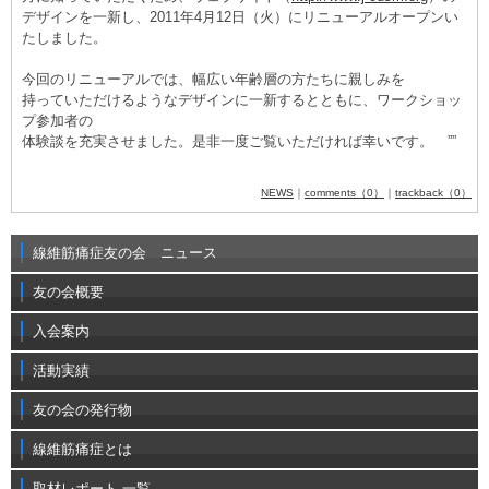
デザインを一新し、2011年4月12日（火）にリニューアルオープンい
たしました。
今回のリニューアルでは、幅広い年齢層の方たちに親しみを
持っていただけるようなデザインに一新するとともに、ワークショッ
プ参加者の
体験談を充実させました。是非一度ご覧いただければ幸いです。 ””
NEWS
｜
comments（0）
｜
trackback（0）
線維筋痛症友の会 ニュース
友の会概要
入会案内
活動実績
友の会の発行物
線維筋痛症とは
取材レポート 一覧