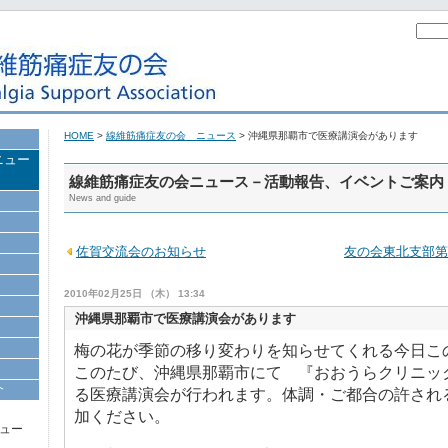
HOME
>
線維筋痛症友の会 ニュース
> 沖縄県那覇市で医療講演会があります
ニュー
線維筋痛症友の会ニュース－活動報告、イベントご案内
News and guide
佐賀交流会のお知らせ
友の会東北支部第
2010年02月25日 （木） 13:34
沖縄県那覇市で医療講演会があります
梅の花が季節の移り変わりを知らせてくれる今日こ
このたび、
沖縄県那覇市
にて 『おおうらクリニッ
介
る医療講演会が行われます。体調・ご都合の許され
加ください。
ュー