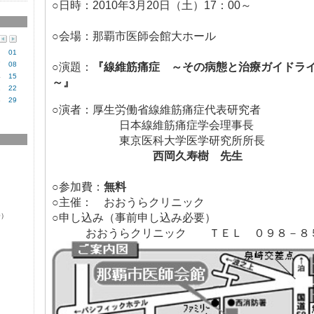
○日時：2010年3月20日（土）17：00～
○会場：
那覇市
医師会館大ホール
01
7
08
○演題：
『
線維筋痛症 ～その病態と治療ガイドラ
4
15
～』
1
22
8
29
○演者：厚生労働省線維筋痛症代表研究者
日本線維筋痛症学会理事長
東京医科大学医学研究所所長
西岡久寿樹 先生
○参加費：
無料
○主催： おおうらクリニック
0）
○申し込み（事前申し込み必要）
おおうらクリニック ＴＥＬ
０９８－８