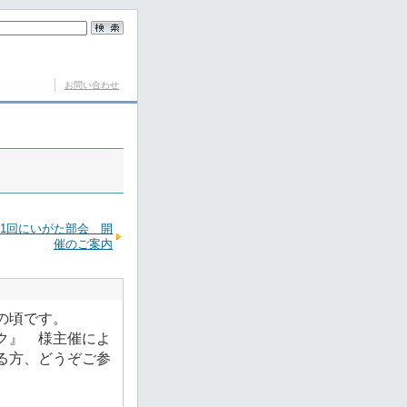
お問い合わせ
1回にいがた部会 開
催のご案内
の頃です。
ク』 様主催によ
る方、どうぞご参