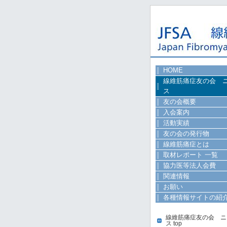
HOME
線維筋痛症友の会 
ス
友の会概要
入会案内
活動実績
友の会の発行物
線維筋痛症とは
取材レポート 一覧
協力医等法人会費
関連情報
お願い
各種情報サイトの紹
線維筋痛症友の会 ニ
ス top