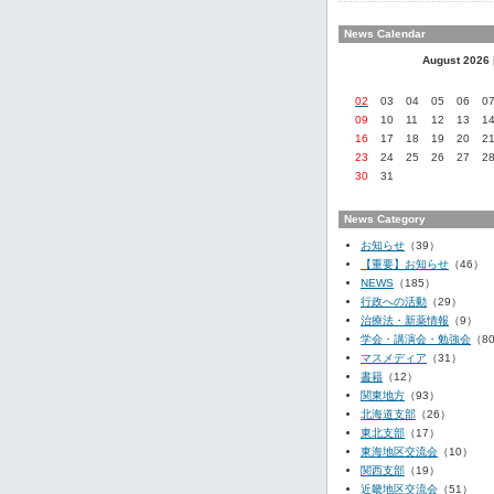
News Calendar
August 2026
02
03
04
05
06
0
09
10
11
12
13
1
16
17
18
19
20
2
23
24
25
26
27
2
30
31
News Category
お知らせ
（39）
【重要】お知らせ
（46）
NEWS
（185）
行政への活動
（29）
治療法・新薬情報
（9）
学会・講演会・勉強会
（8
マスメディア
（31）
書籍
（12）
関東地方
（93）
北海道支部
（26）
東北支部
（17）
東海地区交流会
（10）
関西支部
（19）
近畿地区交流会
（51）