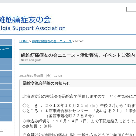
HOME
>
線維筋痛症友の会 ニュース
> NEWS
ニュー
線維筋痛症友の会ニュース－活動報告、イベントご案内
News and guide
2018年10月05日 （金） 17:05
函館交流会開催のお知らせ
北海道支部の交流会を函館市で開催しますので、どうぞ気軽に
◇と き ： ２０１８年１０月２１日（日）午後２時から４時ま
◇ところ ： 函館市総合福祉センター 「あいよる２１」 １階
（函館市若松町３３番６号）
介
◇申込み締切り ：１０月１４日（日）まで下記連絡先にどうそ
◇参加費 ： 無料
ュー
※会員以外の慢性の痛みに悩む一般の方もどうぞご参加くださ