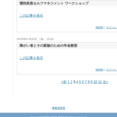
慢性疾患セルフマネジメント ワークショップ
この記事を表示
NEWS
｜
コメント
2018年07月20日 （金） 10:00
障がい者とその家族のための年金教室
この記事を表示
NEWS
｜
コメント
<前
1
2
3
4
5
6
7
8
9
10
11
次>
事務局専用