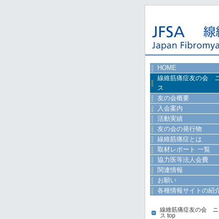
HOME
線維筋痛症友の会 
ス
友の会概要
入会案内
活動実績
友の会の発行物
線維筋痛症とは
取材レポート 一覧
協力医等法人会費
関連情報
お願い
各種情報サイトの紹
線維筋痛症友の会 ニ
ス top