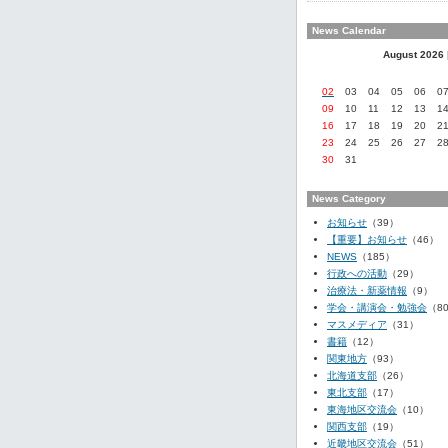
News Calendar
August 2026
02
03
04
05
06
0
09
10
11
12
13
1
16
17
18
19
20
2
23
24
25
26
27
2
30
31
News Category
お知らせ
（39）
【重要】お知らせ
（46）
NEWS
（185）
行政への活動
（29）
治療法・新薬情報
（9）
学会・講演会・勉強会
（8
マスメディア
（31）
書籍
（12）
関東地方
（93）
北海道支部
（26）
東北支部
（17）
東海地区交流会
（10）
関西支部
（19）
近畿地区交流会
（51）