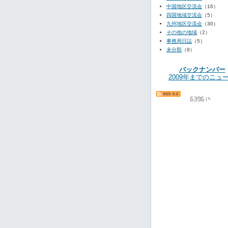
中国地区交流会
（16）
四国地域交流会
（5）
九州地区交流会
（30）
その他の地域
（2）
事務局日誌
（5）
未分類
（9）
バックナンバー
2009年までのニュ