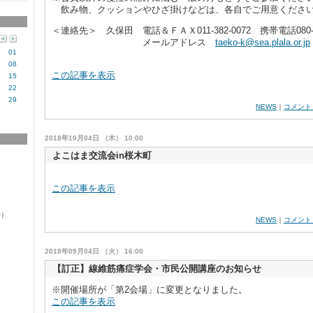
飲み物、クッションやひざ掛けなどは、各自でご用意くださ
＜連絡先＞ 久保田 電話＆ＦＡＸ011-382-0072 携帯電話080-58
メールアドレス
taeko-k@sea.plala.or.jp
01
7
08
この記事を表示
4
15
1
22
8
29
NEWS
｜
コメント
2018年10月04日 （木） 10:00
よこはま交流会in桜木町
この記事を表示
0）
NEWS
｜
コメント
2018年09月04日 （火） 16:00
【訂正】線維筋痛症学会・市民公開講座のお知らせ
※開催場所が「第2会場」に変更となりました。
この記事を表示